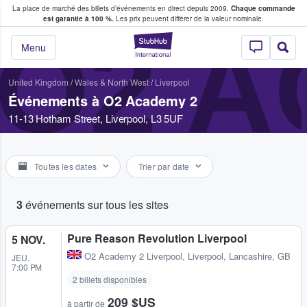
La place de marché des billets d’événements en direct depuis 2009.
Chaque commande
s fans achètent et vendent des billets
est garantie à 100 %.
Les prix peuvent différer de la valeur nominale.
O2 A
StubHub - Où les f
Menu
United Kingdom
/
Wales & North West
/
Liverpool
Événements à O2 Academy 2
11-13 Hotham Street, Liverpool, L3 5UF
Toutes les dates
Trier par date
3
événements sur tous les sites
Pure Reason Revolution Liverpool
5 NOV.
O2 Academy 2 Liverpool
,
Liverpool, Lancashire, GB
JEU.
7:00 PM
2 billets disponibles
209 $US
à partir de