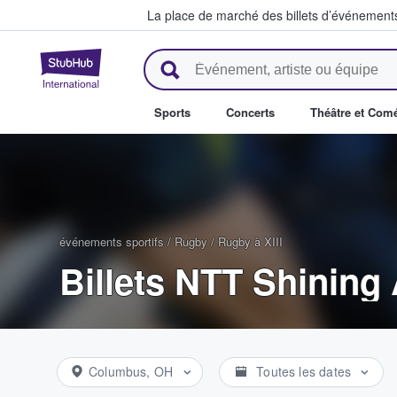
La place de marché des billets d’événement
StubHub - Où les fans achètent 
Sports
Concerts
Théâtre et Com
événements sportifs
/
Rugby
/
Rugby à XIII
Billets NTT Shining
Columbus, OH
Toutes les dates