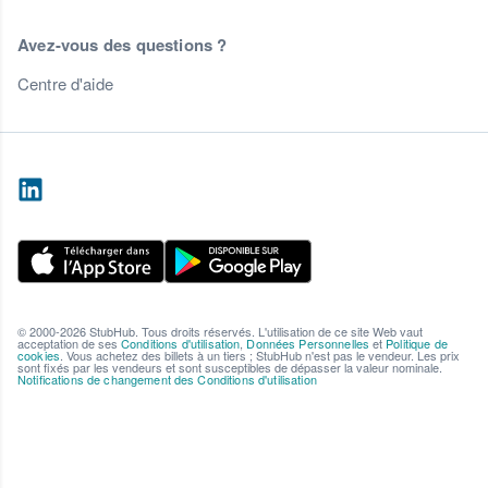
Avez-vous des questions ?
Centre d'aide
© 2000-2026 StubHub. Tous droits réservés. L'utilisation de ce site Web vaut
acceptation de ses
Conditions d'utilisation
,
Données Personnelles
et
Politique de
cookies
. Vous achetez des billets à un tiers ; StubHub n'est pas le vendeur. Les prix
sont fixés par les vendeurs et sont susceptibles de dépasser la valeur nominale.
Notifications de changement des Conditions d'utilisation