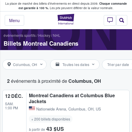
La place de marché des billets d’événements en direct depuis 2009.
Chaque commande
s fans achètent et vendent des billets
MON
est garantie à 100 %.
Les prix peuvent différer de la valeur nominale.
StubHub - Où les f
Menu
événements sportifs
/
Hockey
/
NHL
Billets Montreal Canadiens
Columbus, OH
Toutes les dates
Trier par date
2
événements à proximité de
Columbus, OH
Montreal Canadiens at Columbus Blue
12 DÉC.
Jackets
SAM.
1:00 PM
Nationwide Arena
,
Columbus, OH, US
+ 200 billets disponibles
43 $US
à partir de