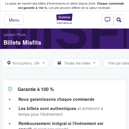
La place de marché des billets d’événements en direct depuis 2009.
Chaque commande
s fans achètent et vendent des billets
MISF
est garantie à 100 %.
Les prix peuvent différer de la valeur nominale.
StubHub - Où les f
Menu
concert
/
Punk
Billets Misfits
Κολόμπους, OH
Toutes les dates
Trier par dat
Garantie à 100 %
Nous garantissons chaque commande
Les billets sont authentiques
et arriveront à
temps pour l'événement
Remboursement intégral si l'événement est