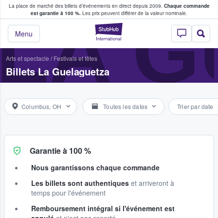
La place de marché des billets d’événements en direct depuis 2009.
Chaque commande
s fans achètent et vendent des billets
LA 
est garantie à 100 %.
Les prix peuvent différer de la valeur nominale.
StubHub - Où les f
Menu
Arts et spectacle
/
Festivals et fêtes
Billets La Guelaguetza
Columbus, OH
Toutes les dates
Trier par date
Garantie à 100 %
Nous garantissons chaque commande
Les billets sont authentiques
et arriveront à
temps pour l'événement
Remboursement intégral si l'événement est