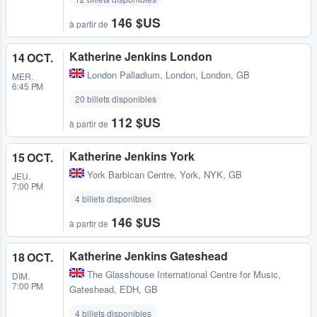
146 $US
à partir de
Katherine Jenkins London
14 OCT.
London Palladium
,
London, London, GB
MER.
6:45 PM
20 billets disponibles
112 $US
à partir de
Katherine Jenkins York
15 OCT.
York Barbican Centre
,
York, NYK, GB
JEU.
7:00 PM
4 billets disponibles
146 $US
à partir de
Katherine Jenkins Gateshead
18 OCT.
The Glasshouse International Centre for Music
,
DIM.
7:00 PM
Gateshead, EDH, GB
4 billets disponibles