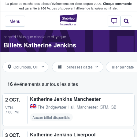
La place de marché des billets d’événements en direct depuis 2009.
Chaque commande
s fans achètent et vendent des billets
KATH
est garantie à 100 %.
Les prix peuvent différer de la valeur nominale.
StubHub - Où les f
Menu
concert
/
Musique classique et lyrique
Billets Katherine Jenkins
Columbus, OH
Toutes les dates
Trier par date
16
événements sur tous les sites
Katherine Jenkins Manchester
2 OCT.
The Bridgewater Hall
,
Manchester, GTM, GB
VEN.
7:00 PM
Aucun billet disponible
Katherine Jenkins Liverpool
3 OCT.