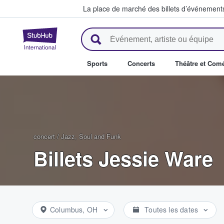
La place de marché des billets d’événement
StubHub - Où les fans achètent 
Sports
Concerts
Théâtre et Com
concert
/
Jazz, Soul and Funk
Billets Jessie Ware
Columbus, OH
Toutes les dates