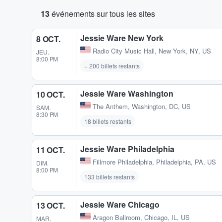
13
événements sur tous les sites
Jessie Ware New York
8 OCT.
Radio City Music Hall
,
New York, NY, US
JEU.
8:00 PM
+ 200 billets restants
Jessie Ware Washington
10 OCT.
The Anthem
,
Washington, DC, US
SAM.
8:30 PM
18 billets restants
Jessie Ware Philadelphia
11 OCT.
Fillmore Philadelphia
,
Philadelphia, PA, US
DIM.
8:00 PM
133 billets restants
Jessie Ware Chicago
13 OCT.
Aragon Ballroom
,
Chicago, IL, US
MAR.