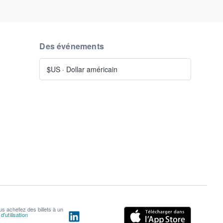
Des événements
$US
·
Dollar américain
us achetez des billets à un
'utilisation