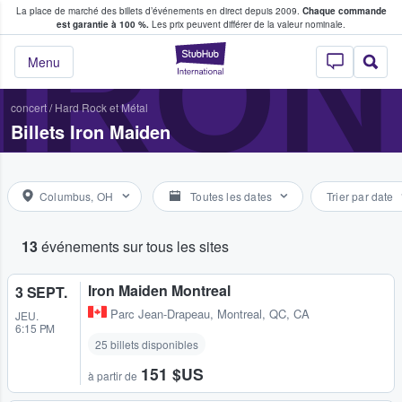
La place de marché des billets d’événements en direct depuis 2009.
Chaque commande
s fans achètent et vendent des billets
IRON
est garantie à 100 %.
Les prix peuvent différer de la valeur nominale.
StubHub - Où les f
Menu
concert
/
Hard Rock et Métal
Billets Iron Maiden
Columbus, OH
Toutes les dates
Trier par date
13
événements sur tous les sites
Iron Maiden Montreal
3 SEPT.
Parc Jean-Drapeau
,
Montreal, QC, CA
JEU.
6:15 PM
25 billets disponibles
151 $US
à partir de