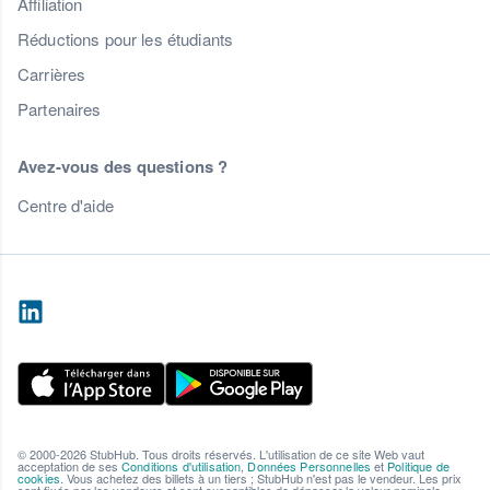
Affiliation
Réductions pour les étudiants
Carrières
Partenaires
Avez-vous des questions ?
Centre d'aide
© 2000-2026 StubHub. Tous droits réservés. L'utilisation de ce site Web vaut
acceptation de ses
Conditions d'utilisation
,
Données Personnelles
et
Politique de
cookies
. Vous achetez des billets à un tiers ; StubHub n'est pas le vendeur. Les prix
sont fixés par les vendeurs et sont susceptibles de dépasser la valeur nominale.