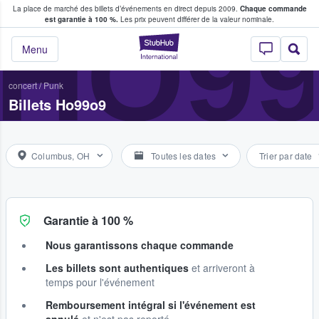
La place de marché des billets d’événements en direct depuis 2009.
Chaque commande
s fans achètent et vendent des billets
HO9
est garantie à 100 %.
Les prix peuvent différer de la valeur nominale.
StubHub - Où les f
Menu
concert
/
Punk
Billets Ho99o9
Columbus, OH
Toutes les dates
Trier par date
Garantie à 100 %
Nous garantissons chaque commande
Les billets sont authentiques
et arriveront à
temps pour l'événement
Remboursement intégral si l'événement est