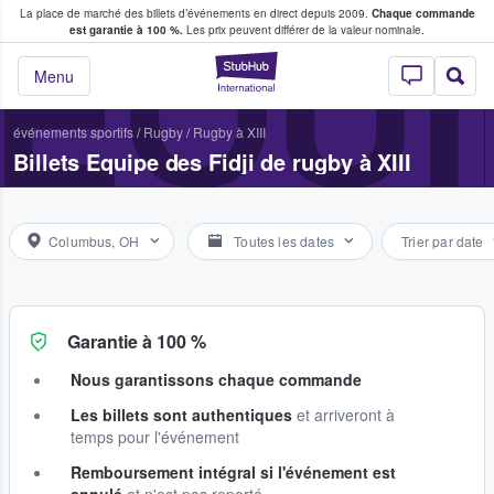
La place de marché des billets d’événements en direct depuis 2009.
Chaque commande
s fans achètent et vendent des billets
EQUI
est garantie à 100 %.
Les prix peuvent différer de la valeur nominale.
StubHub - Où les f
Menu
événements sportifs
/
Rugby
/
Rugby à XIII
Billets Equipe des Fidji de rugby à XIII
Columbus, OH
Toutes les dates
Trier par date
Garantie à 100 %
Nous garantissons chaque commande
Les billets sont authentiques
et arriveront à
temps pour l'événement
Remboursement intégral si l'événement est