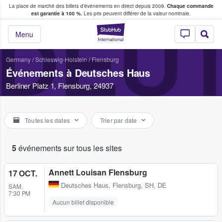
La place de marché des billets d’événements en direct depuis 2009.
Chaque commande
s fans achètent et vendent des billets
est garantie à 100 %.
Les prix peuvent différer de la valeur nominale.
DEU
StubHub - Où les f
Menu
Germany
/
Schleswig-Holstein
/
Flensburg
Événements à Deutsches Haus
Berliner Platz 1, Flensburg, 24937
Toutes les dates
Trier par date
5
événements sur tous les sites
Annett Louisan Flensburg
17 OCT.
Deutsches Haus
,
Flensburg, SH, DE
SAM.
7:30 PM
Aucun billet disponible