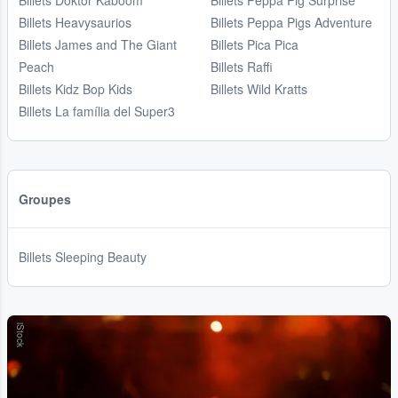
Billets Doktor Kaboom
Billets Peppa Pig Surprise
Billets Heavysaurios
Billets Peppa Pigs Adventure
Billets James and The Giant
Billets Pica Pica
Peach
Billets Raffi
Billets Kidz Bop Kids
Billets Wild Kratts
Billets La família del Super3
Groupes
Billets Sleeping Beauty
iStock