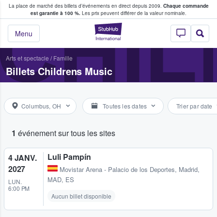
La place de marché des billets d’événements en direct depuis 2009.
Chaque commande
s fans achètent et vendent des billets
CHIL
est garantie à 100 %.
Les prix peuvent différer de la valeur nominale.
StubHub - Où les f
Menu
Arts et spectacle
/
Famille
Billets Childrens Music
Columbus, OH
Toutes les dates
Trier par date
1
événement sur tous les sites
Luli Pampín
4 JANV.
2027
Movistar Arena - Palacio de los Deportes
,
Madrid,
MAD, ES
LUN.
6:00 PM
Aucun billet disponible