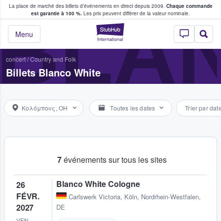
La place de marché des billets d’événements en direct depuis 2009.
Chaque commande
s fans achètent et vendent des billets
BLA
est garantie à 100 %.
Les prix peuvent différer de la valeur nominale.
StubHub - Où les f
Menu
concert
/
Country and Folk
Billets Blanco White
Κολόμπους, OH
Toutes les dates
Trier par dat
7
événements sur tous les sites
Blanco White Cologne
26
FÉVR.
Carlswerk Victoria
,
Köln, Nordrhein-Westfalen,
2027
DE
VEN.