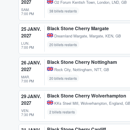
2027
O2 Forum Kentish Town
,
London, LND, GB
SAM.
38 billets restants
7:00 PM
Black Stone Cherry Margate
25 JANV.
2027
Dreamland Margate
,
Margate, KEN, GB
LUN.
20 billets restants
7:00 PM
Black Stone Cherry Nottingham
26 JANV.
2027
Rock City
,
Nottingham, NTT, GB
MAR.
20 billets restants
7:00 PM
Black Stone Cherry Wolverhampton
29 JANV.
2027
KKs Steel Mill
,
Wolverhampton, England, G
VEN.
2 billets restants
7:30 PM
Black Stone Cherry Cardiff
31 JANV.