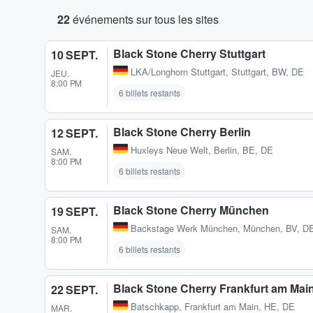
22
événements sur tous les sites
Black Stone Cherry Stuttgart
10 SEPT.
LKA/Longhorn Stuttgart
,
Stuttgart, BW, DE
JEU.
8:00 PM
6 billets restants
Black Stone Cherry Berlin
12 SEPT.
Huxleys Neue Welt
,
Berlin, BE, DE
SAM.
8:00 PM
6 billets restants
Black Stone Cherry München
19 SEPT.
Backstage Werk München
,
München, BV, D
SAM.
8:00 PM
6 billets restants
Black Stone Cherry Frankfurt am Mai
22 SEPT.
Batschkapp
,
Frankfurt am Main, HE, DE
MAR.