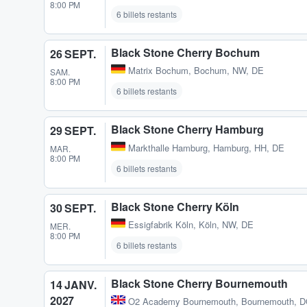
8:00 PM
6 billets restants
Black Stone Cherry Bochum
26 SEPT.
Matrix Bochum
,
Bochum, NW, DE
SAM.
8:00 PM
6 billets restants
Black Stone Cherry Hamburg
29 SEPT.
Markthalle Hamburg
,
Hamburg, HH, DE
MAR.
8:00 PM
6 billets restants
Black Stone Cherry Köln
30 SEPT.
Essigfabrik Köln
,
Köln, NW, DE
MER.
8:00 PM
6 billets restants
Black Stone Cherry Bournemouth
14 JANV.
2027
O2 Academy Bournemouth
,
Bournemouth, 