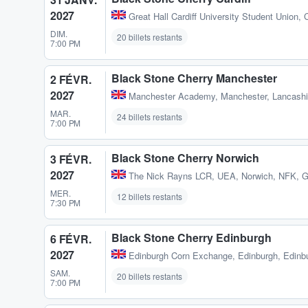
2027
Great Hall Cardiff University Student Union
,
C
DIM.
20 billets restants
7:00 PM
Black Stone Cherry Manchester
2 FÉVR.
2027
Manchester Academy
,
Manchester, Lancashi
MAR.
24 billets restants
7:00 PM
Black Stone Cherry Norwich
3 FÉVR.
2027
The Nick Rayns LCR, UEA
,
Norwich, NFK, 
MER.
12 billets restants
7:30 PM
Black Stone Cherry Edinburgh
6 FÉVR.
2027
Edinburgh Corn Exchange
,
Edinburgh, Edinb
SAM.
20 billets restants
7:00 PM