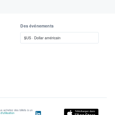
Des événements
$US
·
Dollar américain
us achetez des billets à un
'utilisation