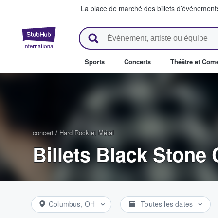
La place de marché des billets d’événement
StubHub - Où les fans achètent 
Sports
Concerts
Théâtre et Com
concert
/
Hard Rock et Métal
Billets Black Stone
Columbus, OH
Toutes les dates