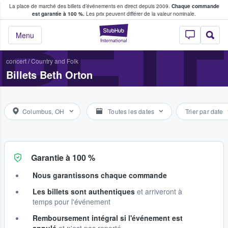
La place de marché des billets d’événements en direct depuis 2009.
Chaque commande
s fans achètent et vendent des billets
BET
est garantie à 100 %.
Les prix peuvent différer de la valeur nominale.
StubHub - Où les f
Menu
concert
/
Country and Folk
Billets Beth Orton
Columbus, OH
Toutes les dates
Trier par date
Garantie à 100 %
Nous garantissons chaque commande
Les billets sont authentiques
et arriveront à
temps pour l'événement
Remboursement intégral si l'événement est