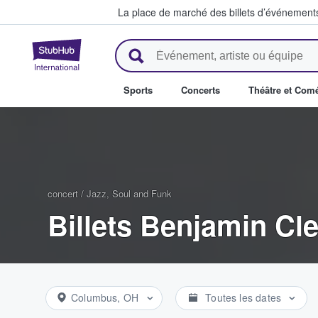
La place de marché des billets d’événement
StubHub - Où les fans achètent 
Sports
Concerts
Théâtre et Com
concert
/
Jazz, Soul and Funk
Billets Benjamin Cl
Columbus, OH
Toutes les dates