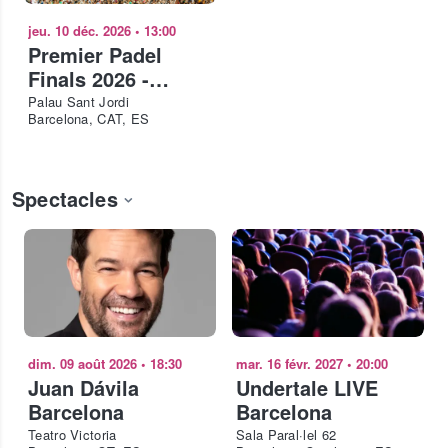
jeu. 10 déc. 2026
•
13:00
Premier Padel
Finals 2026 -
Quarter-finals
Palau Sant Jordi
Barcelona, CAT, ES
Spectacles
dim. 09 août 2026
•
18:30
mar. 16 févr. 2027
•
20:00
Juan Dávila
Undertale LIVE
Barcelona
Barcelona
Teatro Victoria
Sala Paral·lel 62