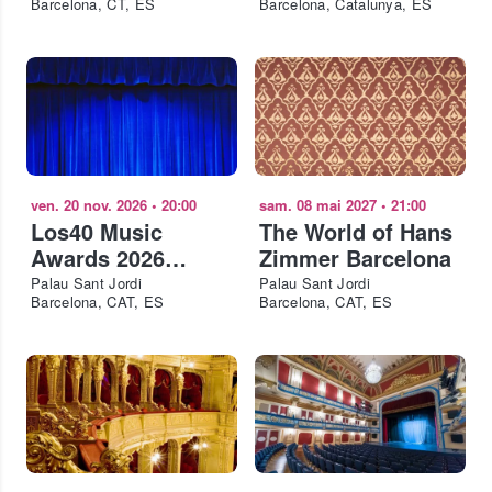
Barcelona, CT, ES
Barcelona, Catalunya, ES
ven. 20 nov. 2026
•
20:00
sam. 08 mai 2027
•
21:00
Los40 Music
The World of Hans
Awards 2026
Zimmer Barcelona
Barcelona
Palau Sant Jordi
Palau Sant Jordi
Barcelona, CAT, ES
Barcelona, CAT, ES