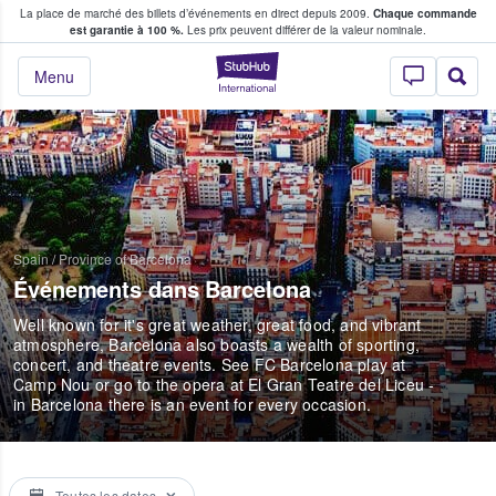
La place de marché des billets d’événements en direct depuis 2009.
Chaque commande
s fans achètent et vendent des billets
est garantie à 100 %.
Les prix peuvent différer de la valeur nominale.
StubHub - Où les f
Menu
Spain
/
Province of Barcelona
Événements dans Barcelona
Well known for it's great weather, great food, and vibrant
atmosphere, Barcelona also boasts a wealth of sporting,
concert, and theatre events. See FC Barcelona play at
Camp Nou or go to the opera at El Gran Teatre del Liceu -
in Barcelona there is an event for every occasion.
Toutes les dates