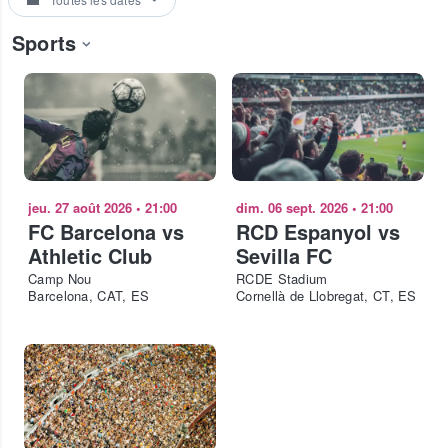
Sports
jeu. 27 août 2026
•
21:00
dim. 06 sept. 2026
•
21:00
FC Barcelona vs
RCD Espanyol vs
Athletic Club
Sevilla FC
Camp Nou
RCDE Stadium
Barcelona, CAT, ES
Cornellà de Llobregat, CT, ES