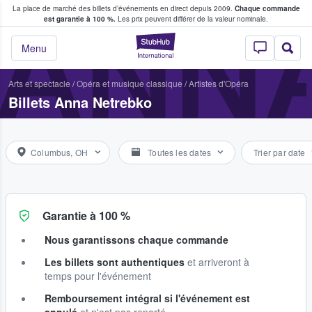
La place de marché des billets d’événements en direct depuis 2009.
Chaque commande
s fans achètent et vendent des billets
ANN
est garantie à 100 %.
Les prix peuvent différer de la valeur nominale.
StubHub - Où les f
Menu
Arts et spectacle
/
Opéra et musique classique
/
Artistes d'Opéra
Billets Anna Netrebko
Columbus, OH
Toutes les dates
Trier par date
Garantie à 100 %
Nous garantissons chaque commande
Les billets sont authentiques
et arriveront à
temps pour l'événement
Remboursement intégral si l'événement est