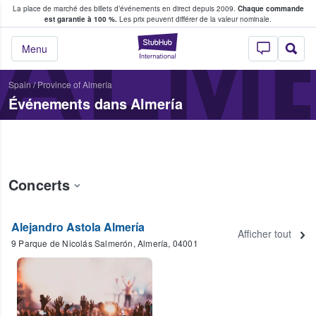
La place de marché des billets d’événements en direct depuis 2009.
Chaque commande
s fans achètent et vendent des billets
ALM
est garantie à 100 %.
Les prix peuvent différer de la valeur nominale.
StubHub - Où les f
Menu
Spain
/
Province of Almería
Événements dans Almería
Concerts
Alejandro Astola Almería
Afficher tout
9 Parque de Nicolás Salmerón, Almería, 04001