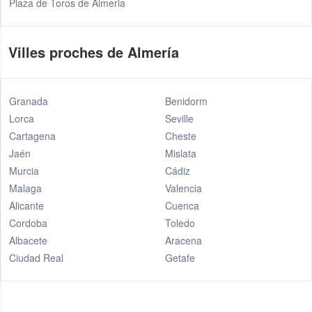
Plaza de Toros de Almeria
Villes proches de Almería
Granada
Benidorm
Lorca
Seville
Cartagena
Cheste
Jaén
Mislata
Murcia
Cádiz
Malaga
Valencia
Alicante
Cuenca
Cordoba
Toledo
Albacete
Aracena
Ciudad Real
Getafe