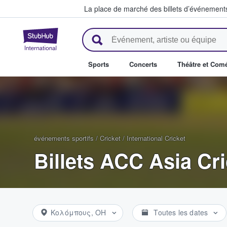
La place de marché des billets d’événement
StubHub - Où les fans achètent 
Sports
Concerts
Théâtre et Com
événements sportifs
/
Cricket
/
International Cricket
Billets ACC Asia Cr
Κολόμπους, OH
Toutes les dates