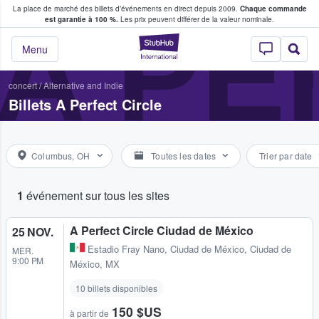
La place de marché des billets d’événements en direct depuis 2009.
Chaque commande
s fans achètent et vendent des billets
A PE
est garantie à 100 %.
Les prix peuvent différer de la valeur nominale.
StubHub - Où les f
Menu
concert
/
Alternative and Indie
Billets A Perfect Circle
Columbus, OH
Toutes les dates
Trier par date
1
événement sur tous les sites
A Perfect Circle Ciudad de México
25 NOV.
Estadio Fray Nano
,
Ciudad de México, Ciudad de
MER.
9:00 PM
México, MX
10 billets disponibles
150 $US
à partir de