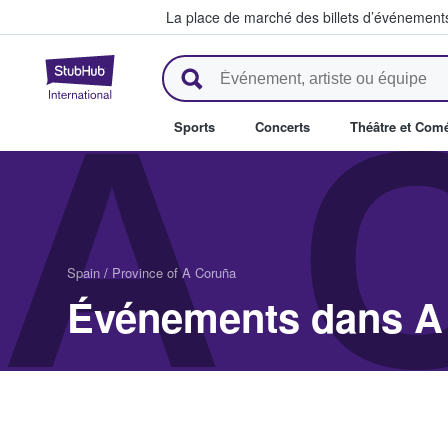
La place de marché des billets d’événement
StubHub - Où les fans achètent 
A 
Sports
Concerts
Théâtre et Com
Spain
/
Province of A Coruña
Évén