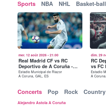
Sports
NBA
NHL
Basket-bal
mer. 12 août 2026
•
21:00
dim. 29 n
Real Madrid CF vs RC
RC Dep
Deportivo de A Coruña -
vs FC 
Teresa Herrera Trophy 2026
Estadio Municipal de Riazor
Estadio M
A Coruna, GAL, ES
A Coruna
Concerts
Pop
Rock
Country
Alejandro Astola A Coruña