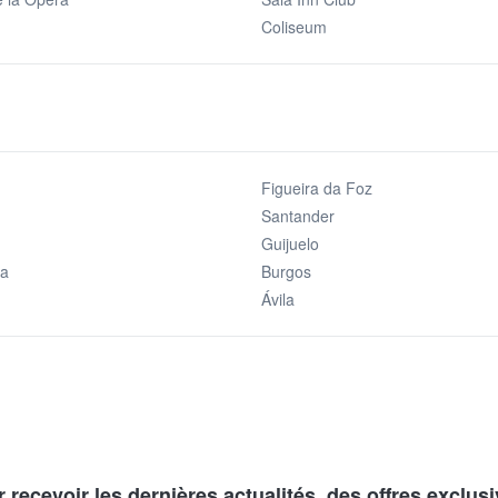
Coliseum
Figueira da Foz
Santander
Guijuelo
ca
Burgos
Ávila
 recevoir les dernières actualités, des offres exclusi