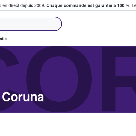
s en direct depuis 2009.
Chaque commande est garantie à 100 %.
Le
et vendent des billets
CO
édie
ements dans A Coruna