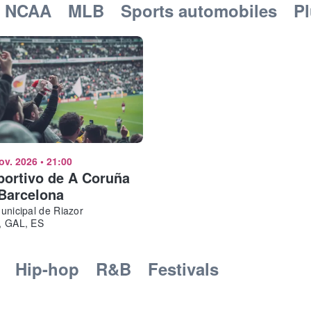
l NCAA
MLB
Sports automobiles
P
ov. 2026
•
21:00
ortivo de A Coruña
Barcelona
unicipal de Riazor
, GAL, ES
Hip-hop
R&B
Festivals