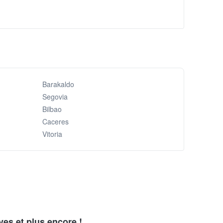
Barakaldo
Segovia
Bilbao
Caceres
Vitoria
ves et plus encore !