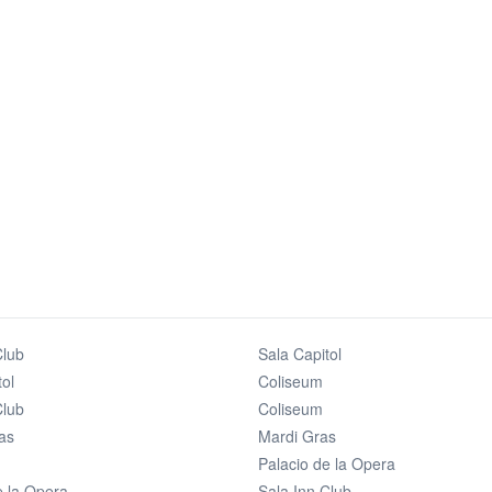
Club
Sala Capitol
tol
Coliseum
Club
Coliseum
as
Mardi Gras
Palacio de la Opera
e la Opera
Sala Inn Club