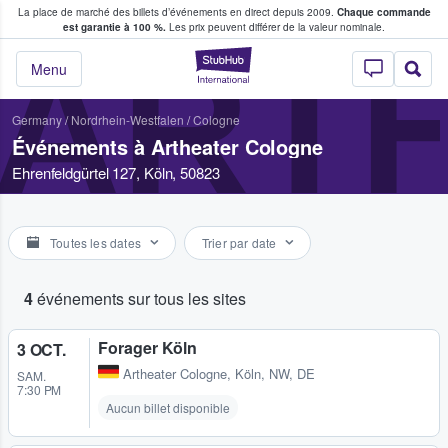
La place de marché des billets d’événements en direct depuis 2009.
Chaque commande
s fans achètent et vendent des billets
est garantie à 100 %.
Les prix peuvent différer de la valeur nominale.
ART
StubHub - Où les f
Menu
Germany
/
Nordrhein-Westfalen
/
Cologne
Événements à Artheater Cologne
Ehrenfeldgürtel 127, Köln, 50823
Toutes les dates
Trier par date
4
événements sur tous les sites
Forager Köln
3 OCT.
Artheater Cologne
,
Köln, NW, DE
SAM.
7:30 PM
Aucun billet disponible