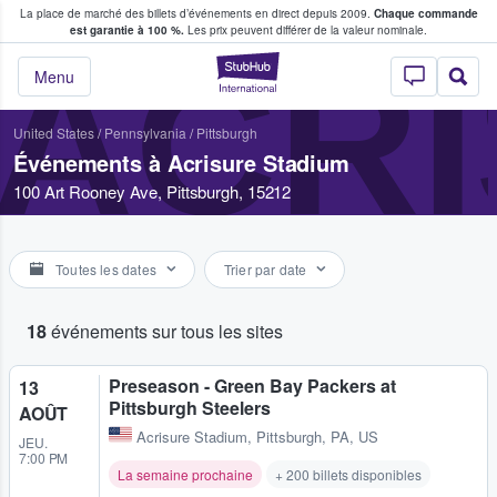
La place de marché des billets d’événements en direct depuis 2009.
Chaque commande
s fans achètent et vendent des billets
est garantie à 100 %.
Les prix peuvent différer de la valeur nominale.
ACRI
StubHub - Où les f
Menu
United States
/
Pennsylvania
/
Pittsburgh
Événements à Acrisure Stadium
100 Art Rooney Ave, Pittsburgh, 15212
Toutes les dates
Trier par date
18
événements sur tous les sites
Preseason - Green Bay Packers at
13
Pittsburgh Steelers
AOÛT
Acrisure Stadium
,
Pittsburgh, PA, US
JEU.
7:00 PM
La semaine prochaine
+ 200 billets disponibles