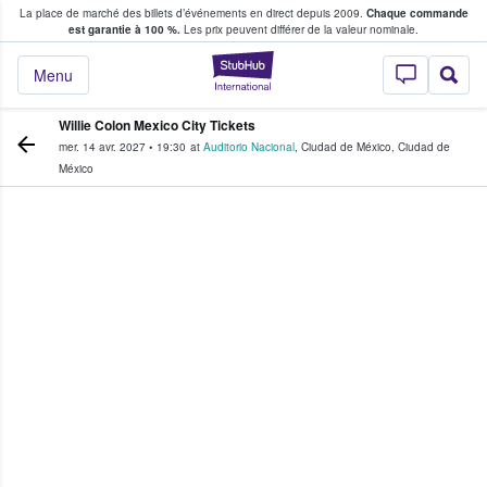
La place de marché des billets d’événements en direct depuis 2009.
Chaque commande
s fans achètent et vendent des billets
est garantie à 100 %.
Les prix peuvent différer de la valeur nominale.
StubHub - Où les f
Menu
Willie Colon Mexico City Tickets
mer. 14 avr. 2027
•
19:30
at
Auditorio Nacional
,
Ciudad de México
,
Ciudad de
México