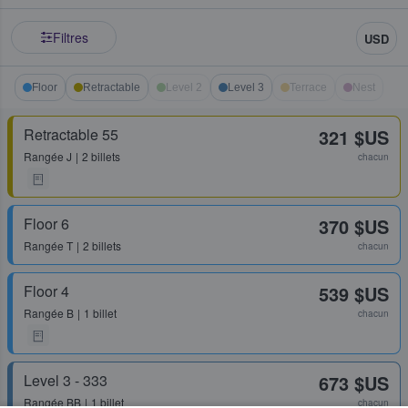
Filtres
USD
Floor
Retractable
Level 2
Level 3
Terrace
Nest
Retractable 55
321 $US
Rangée
J
2 billets
chacun
Floor 6
370 $US
Rangée
T
2 billets
chacun
Floor 4
539 $US
Rangée
B
1 billet
chacun
Level 3 - 333
673 $US
Rangée
BB
1 billet
chacun