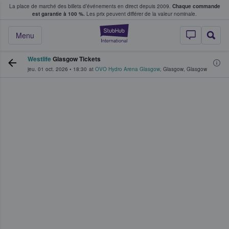
La place de marché des billets d’événements en direct depuis 2009.
Chaque commande
s fans achètent et vendent des billets
est garantie à 100 %.
Les prix peuvent différer de la valeur nominale.
StubHub - Où les f
Menu
Westlife
Glasgow Tickets
jeu. 01 oct. 2026
•
18:30
at
OVO Hydro Arena Glasgow
,
Glasgow
,
Glasgow