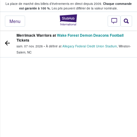
La place de marché des billets d’événements en direct depuis 2009.
Chaque commande
s fans achètent et vendent des billets
est garantie à 100 %.
Les prix peuvent différer de la valeur nominale.
StubHub - Où les f
Menu
Merrimack Warriors at
Wake Forest Demon Deacons Football
Tickets
sam. 07 nov. 2026
•
À définir
at
Allegacy Federal Credit Union Stadium
,
Winston-
Salem
,
NC