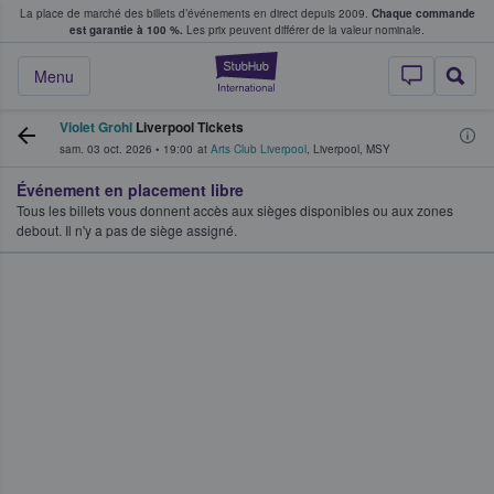
La place de marché des billets d’événements en direct depuis 2009.
Chaque commande
s fans achètent et vendent des billets
est garantie à 100 %.
Les prix peuvent différer de la valeur nominale.
StubHub - Où les f
Menu
Violet Grohl
Liverpool Tickets
sam. 03 oct. 2026
•
19:00
at
Arts Club Liverpool
,
Liverpool
,
MSY
Événement en placement libre
Tous les billets vous donnent accès aux sièges disponibles ou aux zones
debout. Il n'y a pas de siège assigné.