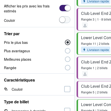
Livraison rapide
Afficher les prix avec les frais
estimés
Club Level End 
Rangée
3
1 - 8 billet
Couloir
Trier par
Lower Level Cor
Prix le plus bas
Rangée
11
2 billets
Livraison rapide
Plus avantageux
Meilleures places
Club Level End 
Rangée
Rangée
1
2 billets
Caractéristiques
Club Level End 
Couloir
Rangée
5
2 billets
Type de billet
Lower Level Cor
Rangée
8
2 billets
Impression à domicile