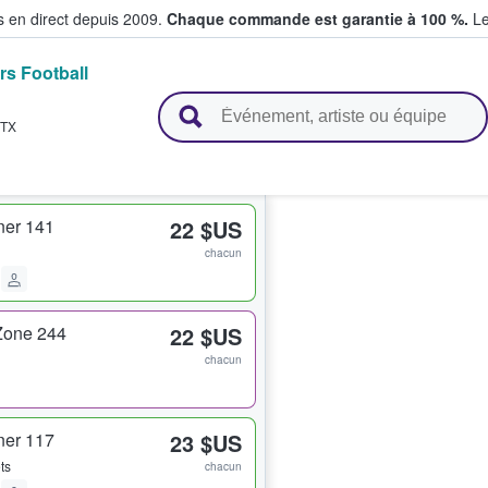
s en direct depuis 2009.
Chaque commande est garantie à 100 %.
Le
s Football
t vendent des billets
TX
ner 141
22 $US
chacun
Zone 244
22 $US
chacun
ner 117
23 $US
ets
chacun