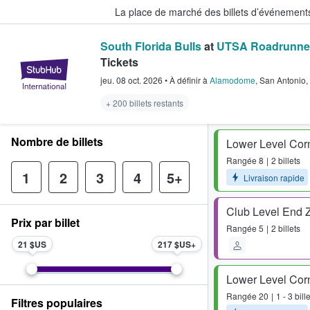
La place de marché des billets d’événement
South Florida Bulls
at
UTSA Roadrunner
Tickets
StubHub - Où les fans achètent e
jeu. 08 oct. 2026
•
À définir
à
Alamodome
,
San Antonio
,
+ 200 billets restants
Nombre de billets
Lower Level Cor
Rangée
8
2 billets
1
2
3
4
5+
Livraison rapide
Club Level End 
Prix par billet
Rangée
5
2 billets
21 $US
217 $US
Lower Level Cor
Rangée
20
1 - 3 bill
Filtres populaires