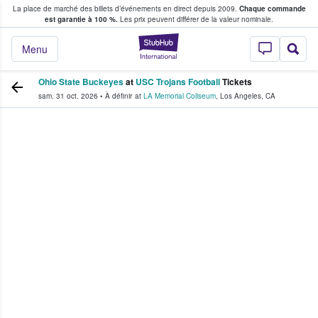
La place de marché des billets d’événements en direct depuis 2009.
Chaque commande
s fans achètent et vendent des billets
est garantie à 100 %.
Les prix peuvent différer de la valeur nominale.
StubHub - Où les f
Menu
Ohio State Buckeyes
at
USC Trojans Football
Tickets
sam. 31 oct. 2026
•
À définir
at
LA Memorial Coliseum
,
Los Angeles
,
CA