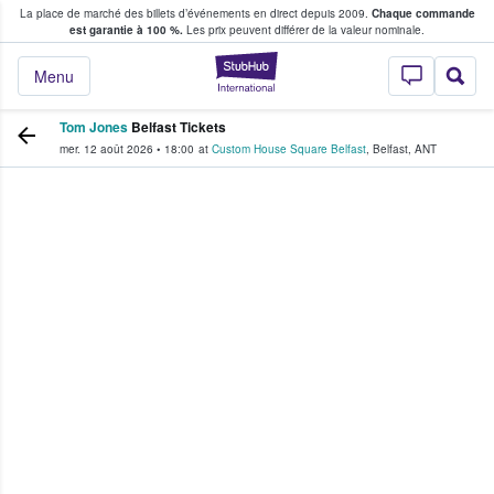
La place de marché des billets d’événements en direct depuis 2009.
Chaque commande
s fans achètent et vendent des billets
est garantie à 100 %.
Les prix peuvent différer de la valeur nominale.
StubHub - Où les f
Menu
Tom Jones
Belfast Tickets
mer. 12 août 2026
•
18:00
at
Custom House Square Belfast
,
Belfast
,
ANT