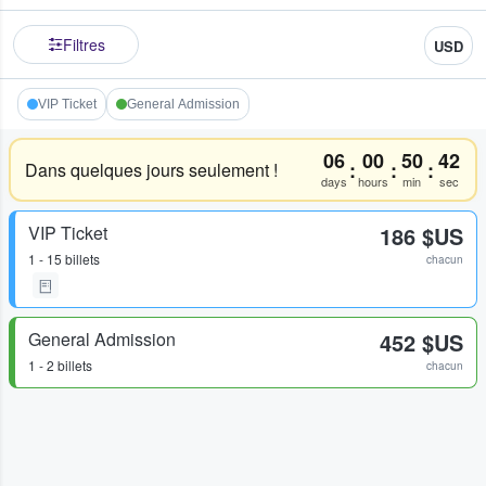
Filtres
USD
VIP Ticket
General Admission
06
00
50
42
:
:
:
Dans quelques jours seulement !
days
hours
min
sec
VIP Ticket
186 $US
1 - 15 billets
chacun
General Admission
452 $US
1 - 2 billets
chacun