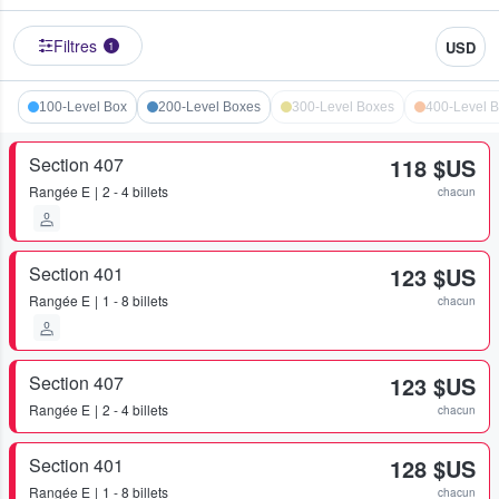
Filtres
USD
1
100-Level Box
200-Level Boxes
300-Level Boxes
400-Level 
Section 407
118 $US
Rangée
E
2 - 4 billets
chacun
Section 401
123 $US
Rangée
E
1 - 8 billets
chacun
Section 407
123 $US
Rangée
E
2 - 4 billets
chacun
Section 401
128 $US
Rangée
E
1 - 8 billets
chacun