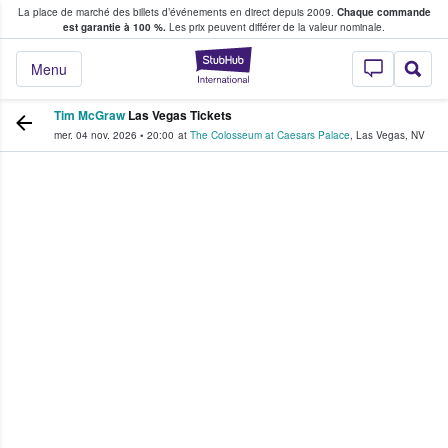
La place de marché des billets d’événements en direct depuis 2009.
Chaque commande
s fans achètent et vendent des billets
est garantie à 100 %.
Les prix peuvent différer de la valeur nominale.
StubHub - Où les f
Menu
Tim McGraw
Las Vegas Tickets
mer. 04 nov. 2026
•
20:00
at
The Colosseum at Caesars Palace
,
Las Vegas
,
NV