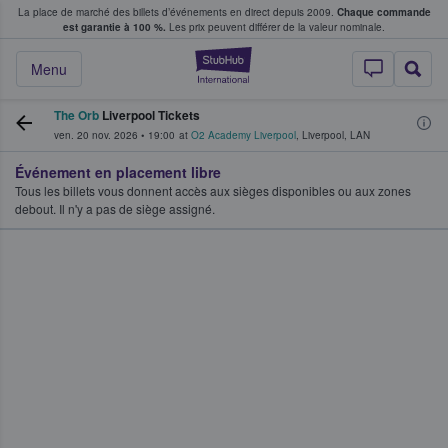
La place de marché des billets d’événements en direct depuis 2009.
Chaque commande
s fans achètent et vendent des billets
est garantie à 100 %.
Les prix peuvent différer de la valeur nominale.
StubHub - Où les f
Menu
The Orb
Liverpool Tickets
ven. 20 nov. 2026
•
19:00
at
O2 Academy Liverpool
,
Liverpool
,
LAN
Événement en placement libre
Tous les billets vous donnent accès aux sièges disponibles ou aux zones
debout. Il n'y a pas de siège assigné.