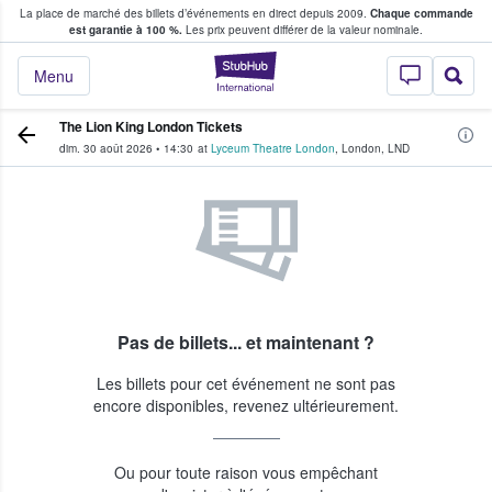
La place de marché des billets d’événements en direct depuis 2009.
Chaque commande
s fans achètent et vendent des billets
est garantie à 100 %.
Les prix peuvent différer de la valeur nominale.
StubHub - Où les f
Menu
The Lion King London Tickets
dim. 30 août 2026
•
14:30
at
Lyceum Theatre London
,
London
,
LND
Pas de billets... et maintenant ?
Les billets pour cet événement ne sont pas
encore disponibles, revenez ultérieurement.
Ou pour toute raison vous empêchant