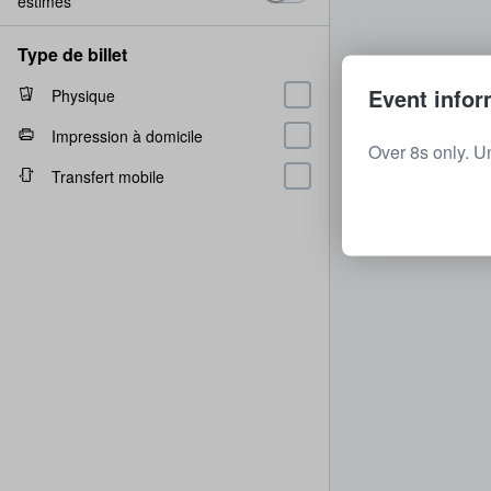
estimés
Type de billet
Event infor
Physique
Impression à domicile
Over 8s only. U
Transfert mobile