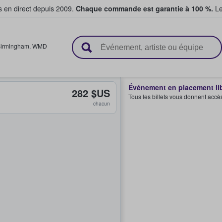
s en direct depuis 2009.
Chaque commande est garantie à 100 %.
Le
t vendent des billets
irmingham
,
WMD
Événement en placement li
282 $US
Tous les billets vous donnent accè
chacun