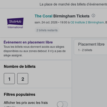
La place de marché des billets d’événement
The Coral
Birmingham Tickets
StubHub - Où les fans achètent e
sam. 24 oct. 2026
•
19:00
à
O2 Institute 2 Birmingham
,
B
2 billets restants
Événement en placement libre
Placement libre
Tous les billets vous donnent accès aux sièges
1 - 2 billets
disponibles ou aux zones debout. Il n'y a pas de
siège assigné.
Nombre de billets
1
2
Filtres populaires
Afficher les prix avec les frais