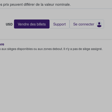
s prix peuvent différer de la valeur nominale.
Vendre des billets
Support
Se connecter
USD
bre
s aux sièges disponibles ou aux zones debout. Il n'y a pas de siège assigné.