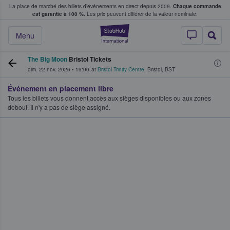
La place de marché des billets d’événements en direct depuis 2009.
Chaque commande
s fans achètent et vendent des billets
est garantie à 100 %.
Les prix peuvent différer de la valeur nominale.
StubHub - Où les f
Menu
The Big Moon
Bristol Tickets
dim. 22 nov. 2026
•
19:00
at
Bristol Trinity Centre
,
Bristol
,
BST
Événement en placement libre
Tous les billets vous donnent accès aux sièges disponibles ou aux zones
debout. Il n'y a pas de siège assigné.