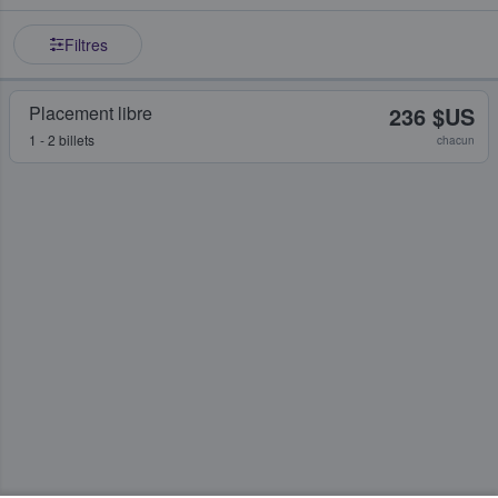
Filtres
Placement libre
236 $US
1 - 2 billets
chacun