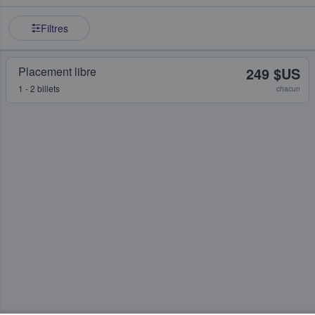
Filtres
Placement libre
249 $US
1 - 2 billets
chacun