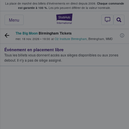
La place de marché des billets d’événements en direct depuis 2009.
Chaque commande
s fans achètent et vendent des billets
est garantie à 100 %.
Les prix peuvent différer de la valeur nominale.
StubHub - Où les f
Menu
The Big Moon
Birmingham Tickets
mer. 18 nov. 2026
•
19:00
at
O2 Institute Birmingham
,
Birmingham
,
WMD
Événement en placement libre
Tous les billets vous donnent accès aux sièges disponibles ou aux zones
debout. Il n'y a pas de siège assigné.