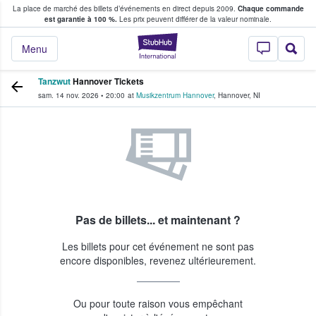
La place de marché des billets d’événements en direct depuis 2009.
Chaque commande
s fans achètent et vendent des billets
est garantie à 100 %.
Les prix peuvent différer de la valeur nominale.
StubHub - Où les f
Menu
Tanzwut
Hannover Tickets
sam. 14 nov. 2026
•
20:00
at
Musikzentrum Hannover
,
Hannover
,
NI
Pas de billets... et maintenant ?
Les billets pour cet événement ne sont pas
encore disponibles, revenez ultérieurement.
Ou pour toute raison vous empêchant