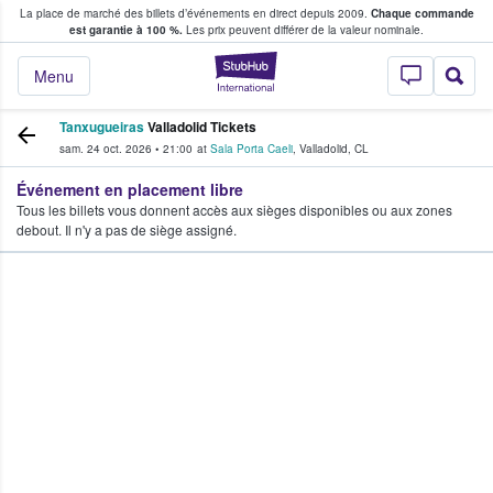
La place de marché des billets d’événements en direct depuis 2009.
Chaque commande
s fans achètent et vendent des billets
est garantie à 100 %.
Les prix peuvent différer de la valeur nominale.
StubHub - Où les f
Menu
Tanxugueiras
Valladolid Tickets
sam. 24 oct. 2026
•
21:00
at
Sala Porta Caeli
,
Valladolid
,
CL
Événement en placement libre
Tous les billets vous donnent accès aux sièges disponibles ou aux zones
debout. Il n'y a pas de siège assigné.