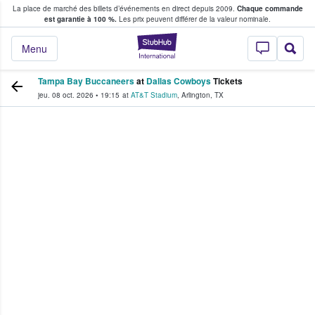
La place de marché des billets d’événements en direct depuis 2009.
Chaque commande
s fans achètent et vendent des billets
est garantie à 100 %.
Les prix peuvent différer de la valeur nominale.
StubHub - Où les f
Menu
Tampa Bay Buccaneers
at
Dallas Cowboys
Tickets
jeu. 08 oct. 2026
•
19:15
at
AT&T Stadium
,
Arlington
,
TX