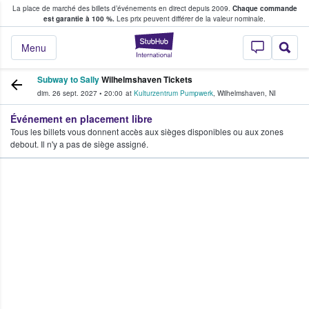
La place de marché des billets d’événements en direct depuis 2009.
Chaque commande
s fans achètent et vendent des billets
est garantie à 100 %.
Les prix peuvent différer de la valeur nominale.
StubHub - Où les f
Menu
Subway to Sally
Wilhelmshaven Tickets
dim. 26 sept. 2027
•
20:00
at
Kulturzentrum Pumpwerk
,
Wilhelmshaven
,
NI
Événement en placement libre
Tous les billets vous donnent accès aux sièges disponibles ou aux zones
debout. Il n'y a pas de siège assigné.