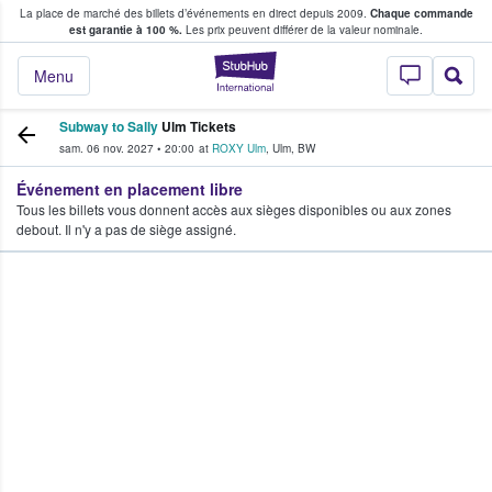
La place de marché des billets d’événements en direct depuis 2009.
Chaque commande
s fans achètent et vendent des billets
est garantie à 100 %.
Les prix peuvent différer de la valeur nominale.
StubHub - Où les f
Menu
Subway to Sally
Ulm Tickets
sam. 06 nov. 2027
•
20:00
at
ROXY Ulm
,
Ulm
,
BW
Événement en placement libre
Tous les billets vous donnent accès aux sièges disponibles ou aux zones
debout. Il n'y a pas de siège assigné.