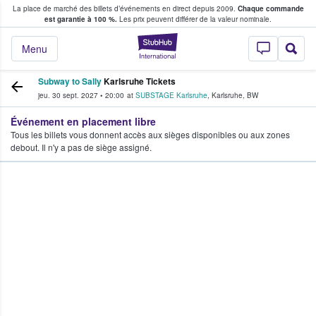
La place de marché des billets d’événements en direct depuis 2009.
Chaque commande
s fans achètent et vendent des billets
est garantie à 100 %.
Les prix peuvent différer de la valeur nominale.
StubHub - Où les f
Menu
Subway to Sally
Karlsruhe Tickets
jeu. 30 sept. 2027
•
20:00
at
SUBSTAGE Karlsruhe
,
Karlsruhe
,
BW
Événement en placement libre
Tous les billets vous donnent accès aux sièges disponibles ou aux zones
debout. Il n'y a pas de siège assigné.