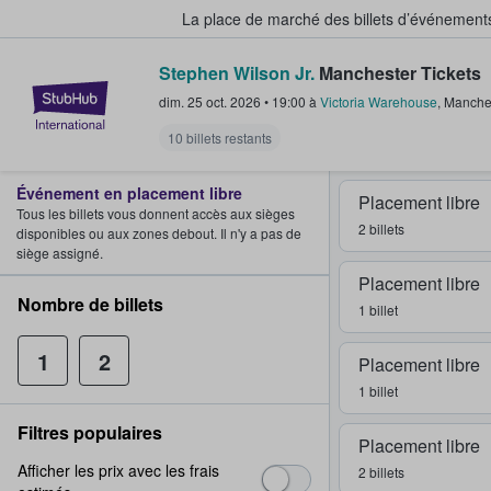
La place de marché des billets d’événement
Stephen Wilson Jr.
Manchester Tickets
StubHub - Où les fans achètent e
dim. 25 oct. 2026
•
19:00
à
Victoria Warehouse
,
Manche
10 billets restants
Événement en placement libre
Placement libre
Tous les billets vous donnent accès aux sièges
2 billets
disponibles ou aux zones debout. Il n'y a pas de
siège assigné.
Placement libre
Nombre de billets
1 billet
1
2
Placement libre
1 billet
Filtres populaires
Placement libre
Afficher les prix avec les frais
2 billets