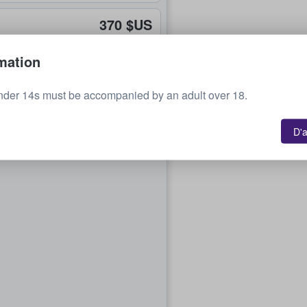
370 $US
chacun
mation
467 $US
chacun
nder 14s must be accompanied by an adult over 18.
D'