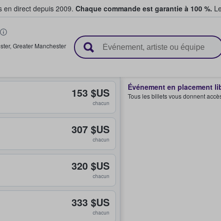
s en direct depuis 2009.
Chaque commande est garantie à 100 %.
Le
t vendent des billets
ster
,
Greater Manchester
Événement en placement li
153 $US
Tous les billets vous donnent accè
chacun
307 $US
chacun
320 $US
chacun
333 $US
chacun