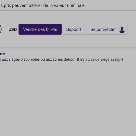
s prix peuvent différer de la valeur nominale.
Vendre des billets
Support
Se connecter
USD
bre
s aux sièges disponibles ou aux zones debout. Il n'y a pas de siège assigné.