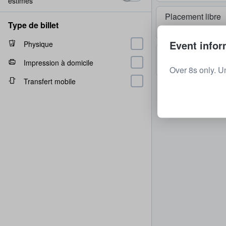
estimés
Placement libre
Type de billet
1 - 2 billets
Event infor
Physique
Placement libre
Impression à domicile
2 billets
Over 8s only. U
Transfert mobile