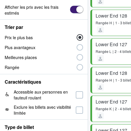
Afficher les prix avec les frais
estimés
Lower End 128
Rangée
H
1 - 3 bille
Trier par
Prix le plus bas
Lower End 127
Plus avantageux
Rangée
L
2 - 4 billet
Meilleures places
Rangée
Lower End 128
Rangée
H
1 - 3 bille
Caractéristiques
Accessible aux personnes en
fauteuil roulant
Lower End 127
Exclure les billets avec visibilité
Rangée
K
2 - 4 billet
limitée
Type de billet
Lower End 127