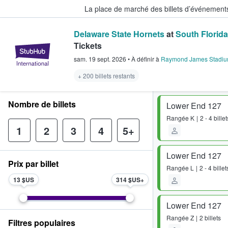
La place de marché des billets d’événement
Delaware State Hornets
at
South Florida
Tickets
StubHub - Où les fans achètent e
sam. 19 sept. 2026
•
À définir
à
Raymond James Stadi
+ 200 billets restants
Nombre de billets
Lower End 127
Rangée
K
2 - 4 billet
1
2
3
4
5+
Lower End 127
Prix par billet
Rangée
L
2 - 4 billet
13 $US
314 $US
Lower End 127
Rangée
Z
2 billets
Filtres populaires