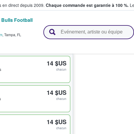
s en direct depuis 2009.
Chaque commande est garantie à 100 %.
Le
 Bulls Football
t vendent des billets
um
,
Tampa
,
FL
14 $US
s
chacun
14 $US
s
chacun
14 $US
chacun