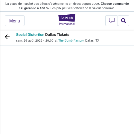
La place de marché des billets d’événements en direct depuis 2009.
Chaque commande
s fans achètent et vendent des billets
est garantie à 100 %.
Les prix peuvent différer de la valeur nominale.
StubHub - Où les f
Menu
Social Distortion
Dallas Tickets
sam. 29 août 2026
•
20:00
at
The Bomb Factory
,
Dallas
,
TX