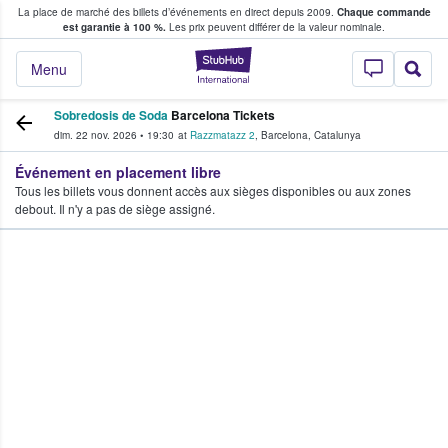
La place de marché des billets d’événements en direct depuis 2009.
Chaque commande
s fans achètent et vendent des billets
est garantie à 100 %.
Les prix peuvent différer de la valeur nominale.
StubHub - Où les f
Menu
Sobredosis de Soda
Barcelona Tickets
dim. 22 nov. 2026
•
19:30
at
Razzmatazz 2
,
Barcelona
,
Catalunya
Événement en placement libre
Tous les billets vous donnent accès aux sièges disponibles ou aux zones
debout. Il n'y a pas de siège assigné.