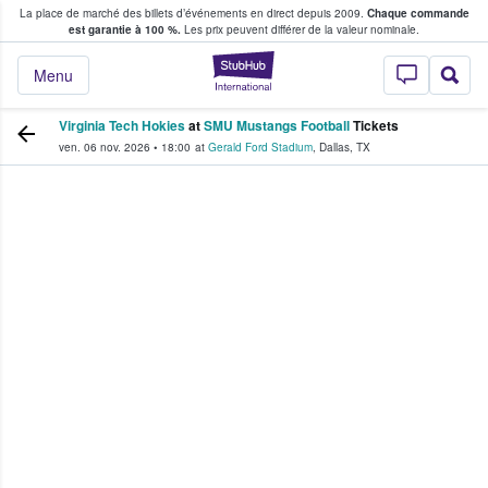
La place de marché des billets d’événements en direct depuis 2009.
Chaque commande
s fans achètent et vendent des billets
est garantie à 100 %.
Les prix peuvent différer de la valeur nominale.
StubHub - Où les f
Menu
Virginia Tech Hokies
at
SMU Mustangs Football
Tickets
ven. 06 nov. 2026
•
18:00
at
Gerald Ford Stadium
,
Dallas
,
TX