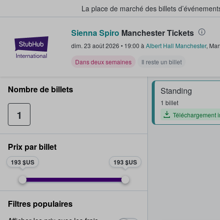
La place de marché des billets d’événement
Sienna Spiro
Manchester Tickets
StubHub - Où les fans achètent e
dim. 23 août 2026
•
19:00
à
Albert Hall Manchester
,
Man
Dans deux semaines
Il reste un billet
Nombre de billets
Standing
1 billet
1
Téléchargement 
Prix par billet
193 $US
193 $US
Filtres populaires