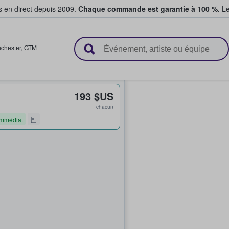
s en direct depuis 2009.
Chaque commande est garantie à 100 %.
Le
t vendent des billets
chester
,
GTM
193 $US
chacun
immédiat