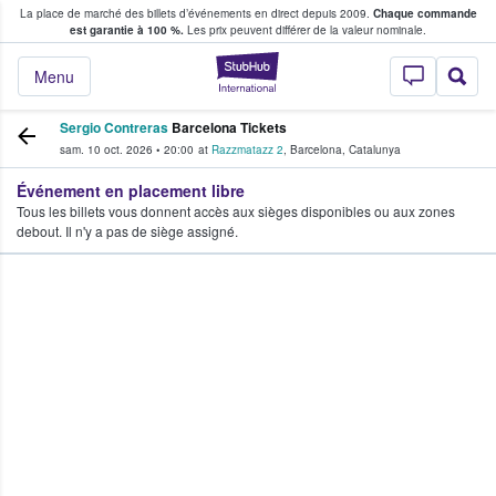
La place de marché des billets d’événements en direct depuis 2009.
Chaque commande
s fans achètent et vendent des billets
est garantie à 100 %.
Les prix peuvent différer de la valeur nominale.
StubHub - Où les f
Menu
Sergio Contreras
Barcelona Tickets
sam. 10 oct. 2026
•
20:00
at
Razzmatazz 2
,
Barcelona
,
Catalunya
Événement en placement libre
Tous les billets vous donnent accès aux sièges disponibles ou aux zones
debout. Il n'y a pas de siège assigné.